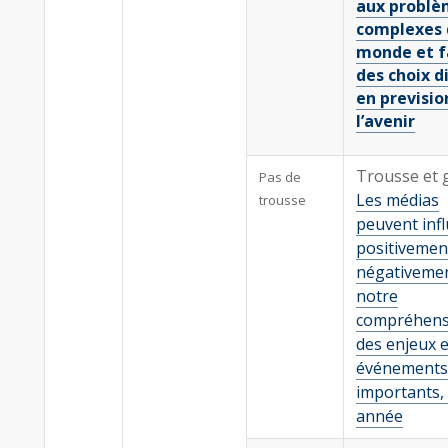
aux problè
complexes 
monde et f
des choix di
en previsio
l’avenir
Trousse et 
Pas de
Les médias
trousse
peuvent inf
positivemen
négativeme
notre
compréhens
des enjeux e
événements
importants,
année