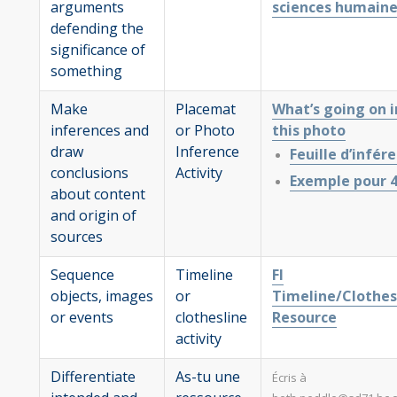
arguments
sciences humaine
defending the
significance of
something
Make
Placemat
What’s going on i
inferences and
or Photo
this photo
draw
Inference
Feuille d’infér
conclusions
Activity
Exemple pour 
about content
and origin of
sources
Sequence
Timeline
FI
objects, images
or
Timeline/Clothes
or events
clothesline
Resource
activity
Differentiate
As-tu une
Écris à