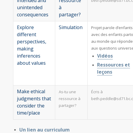
intended and
ressource
beth.peddle@sd71.bc.
unintended
à
consequences
partager?
Explore
Simulation
Projet parole d’enfants
different
avec des enfants parto
perspectives,
au monde qui réponde
making
aux questions universe
inferences
Vidéos
about values
Ressources et
leçons
Make ethical
As-tu une
Écris à
judgments that
ressource à
beth.peddle@sd71.bc.
consider the
partager?
time/place
Un lien au curriculum