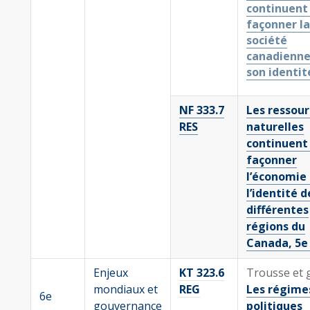
continuent
façonner la
société
canadienne
son identit
NF 333.7
Les ressour
RES
naturelles
continuent
façonner
l’économie 
l’identité d
différentes
régions du
Canada, 5e
Enjeux
KT 323.6
Trousse et 
mondiaux et
REG
Les régime
6e
gouvernance
politiques