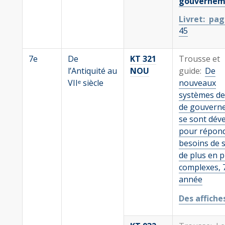
gouvernem
Livret: pa
45
7e
De
KT 321
Trousse et
l’Antiquité au
NOU
guide:
De
VIIᵉ siècle
nouveaux
systèmes de 
de gouvern
se sont dév
pour répon
besoins de s
de plus en p
complexes, 
année
Des affiche