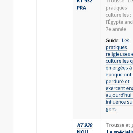
KT 932
Trousse: Le
PRA
pratiques
culturelles :
l’Égypte anc
7e année
Guide:
Les
pratiques
religieuses 
culturelles q
émergées à 
époque ont
perduré et
exercent en
aujourd’hui 
influence su
gens
KT 930
Trousse et 
NOU
La spéciali