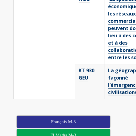
économiqu
les réseaux
commercia
peuvent do
lieu à des c
et à des
collaborati
entre les s
KT 930
La géograp
GEU
façonné
l’émergenc
civilisation
Français M-3
FI Maths M-3