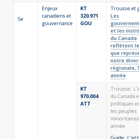
Enjeux
KT
Trousse et 
canadiens et
320.971
Les
5e
gouvernance
GOU
gouvernem
et les insti
du Canada
reflètent le
que représ
notre diver
régionale, 
année
KT
Trousse: L’a
970.004
du Canada e
ATT
politiques e
les peuples
minoritaires
année
Guide:
L’at