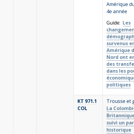
Amérique du
4e année
Guide:
Les
changemen
démograph
survenus e
Amérique 
Nord ont e
des transfe
dans les po
économique
politiques
KT 971.1
Trousse et 
COL
La Colombi
Britannique
suivi un pa
historique