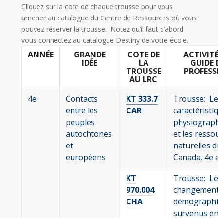
Cliquez sur la cote de chaque trousse pour vous
amener au catalogue du Centre de Ressources où vous
pouvez réserver la trousse. Notez qu’il faut d’abord
vous connectez au catalogue Destiny de votre école.
ANNÉE
GRANDE
COTE DE
ACTIVITÉ
IDÉE
LA
GUIDE 
TROUSSE
PROFES
AU LRC
4e
Contacts
KT 333.7
Trousse: Le
entre les
CAR
caractéristi
peuples
physiograp
autochtones
et les resso
et
naturelles d
européens
Canada, 4e 
KT
Trousse: Le
970.004
changemen
CHA
démographi
survenus e