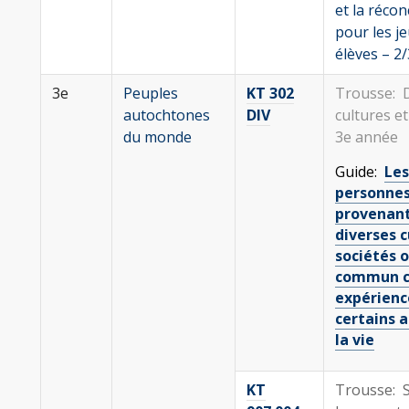
et la récon
pour les j
élèves – 2
3e
Peuples
KT 302
Trousse: 
autochtones
DIV
cultures et
du monde
3e année
Guide:
Les
personne
provenant
diverses c
sociétés 
commun c
expérienc
certains 
la vie
KT
Trousse: S