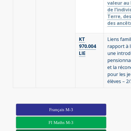
valeur au 
de l’indivi
Terre, des
des ancêt
KT
Liens famil
970.004
rapport à l
LIE
une introd
pensionnats
et la récon
pour les j
élèves – 2
Français M-3
FI Maths M-3