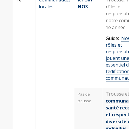
locales
NOS
rôles et
responsabi
notre com
1e année
Guide:
Nos
rôles et
responsabi
jouent une
essentiel 
l’édificatio
communaut
Trousse et
Pas de
communau
trousse
santé rec
et respect
diversité 
individus,