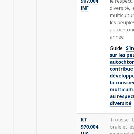
907.004
le respect, 
INF
diversité, l
multicultu
les peuple
autochtone
année
Guide:
S’i
sur les pe
autochto
contribue
développ
la consci
multicultu
au respect
diversité
KT
Trousse: L
970.004
orale et le
HIS
de peuple