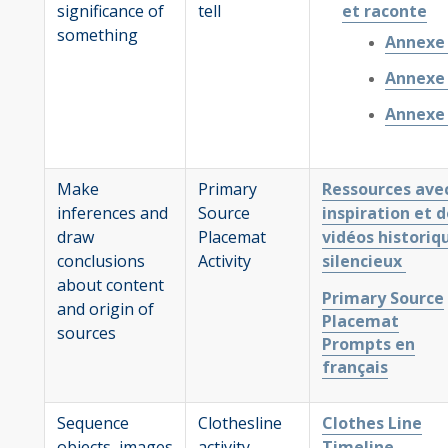
significance of
tell
et raconte
something
Annexe
Annexe
Annexe
Make
Primary
Ressources ave
inferences and
Source
inspiration et d
draw
Placemat
vidéos historiq
conclusions
Activity
silencieux
about content
Primary Source
and origin of
Placemat
sources
Prompts en
français
Sequence
Clothesline
Clothes Line
objects, images
activity
Timeline