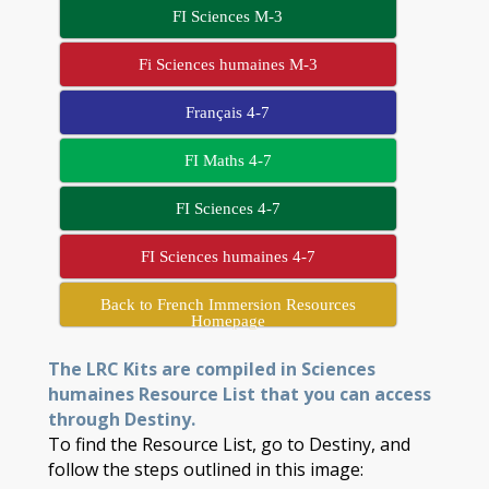
FI Sciences M-3
Fi Sciences humaines M-3
Français 4-7
FI Maths 4-7
FI Sciences 4-7
FI Sciences humaines 4-7
Back to French Immersion Resources
Homepage
The LRC Kits are compiled in Sciences
humaines Resource List that you can access
through Destiny.
To find the Resource List, go to Destiny, and
follow the steps outlined in this image: