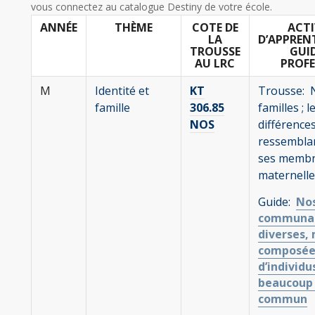
vous connectez au catalogue Destiny de votre école.
ANNÉE
THÈME
COTE DE
ACTI
LA
D’APPREN
TROUSSE
GUI
AU LRC
PROF
M
Identité et
K
T
Trousse: 
famille
306.85
familles ; l
NOS
différences
ressembla
ses membr
maternelle
Guide:
No
communau
diverses,
composée
d’individu
beaucoup
commun