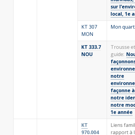
sur l’env
local, 1e 
KT 307
Mon quart
MON
KT 333.7
Trousse e
NOU
guide:
No
façonnons
environn
notre
environn
façonne à
notre iden
notre mod
1e année
KT
Liens
famil
970.004
rapport à l