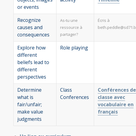
or events
Recognize
As-tu une
Écris à
causes and
ressource à
beth.peddle@sd71.b
consequences
partager?
Explore how
Role playing
different
beliefs lead to
different
perspectives
Determine
Class
Conférences de
what is
Conferences
classe avec
fair/unfair;
vocabulaire en
make value
français
judgments