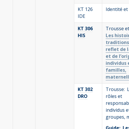
KT 126
Identité et 
I
DE
KT 306
Trousse et
HIS
Les histoi
traditions
reflet de 
et de l’or
individus 
familles,
maternel
KT 302
Trousse: L
DRO
rôles et
responsabi
individus e
groupes, m
Guide: Les