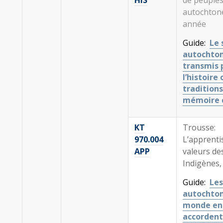
autochtone
année
Guide:
Le 
autochton
transmis 
l’histoire 
traditions
mémoire c
KT
Trousse:
970.004
L’apprenti
APP
valeurs de
Indigènes,
Guide:
Les
autochton
monde en
accordent