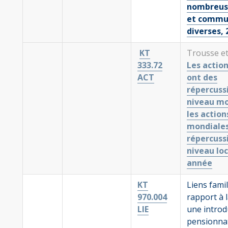
nombreus
et commu
diverses,
KT
Trousse et
333.72
Les action
ACT
ont des
répercuss
niveau mo
les action
mondiales
répercuss
niveau loc
année
KT
Liens famil
970.004
rapport à l
LIE
une introd
pensionnats