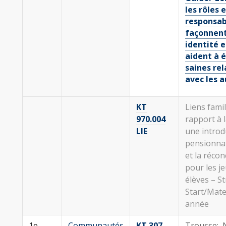
les rôles e
responsab
façonnent
identité e
aident à é
saines rel
avec les a
KT
Liens
famil
970.004
rapport à l
LIE
une introd
pensionnats
et la récon
pour les j
élèves – S
Start/Mate
année
1e
Communautés
KT 307
Trousse: N