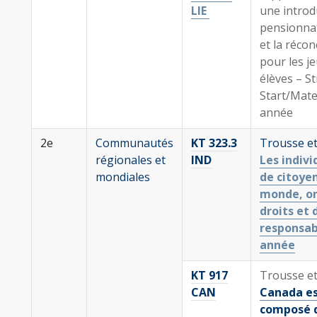
LIE
une introd
pensionnats
et la récon
pour les j
élèves – S
Start/Mate
année
2e
Communautés
KT 323.3
Trousse et
régionales et
IND
Les indivi
mondiales
de citoye
monde, on
droits et 
responsabi
année
KT 917
Trousse et
CAN
Canada e
composé 