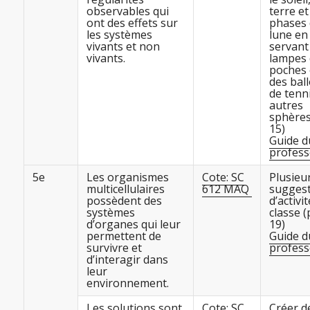
observables qui
terre et
ont des effets sur
phases 
les systèmes
lune en
vivants et non
servant
vivants.
lampes 
poches 
des bal
de tenn
autres
sphères
15)
Guide d
profess
5e
Les organismes
Cote: SC
Plusieu
multicellulaires
612 MAQ
suggest
possèdent des
d’activi
systèmes
classe (
d’organes qui leur
19)
permettent de
Guide d
survivre et
profess
d’interagir dans
leur
environnement.
Les solutions sont
Cote: SC
Créer d