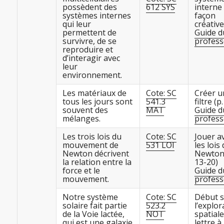
possèdent des
612 SYS
interne
systèmes internes
façon
qui leur
créativ
permettent de
Guide d
survivre, de se
profess
reproduire et
d’interagir avec
leur
environnement.
Les matériaux de
Cote: SC
Créer u
tous les jours sont
541.3
filtre (p
souvent des
MAT
Guide d
mélanges.
profess
Les trois lois du
Cote: SC
Jouer a
mouvement de
531 LOI
les lois
Newton décrivent
Newton 
la relation entre la
13-20)
force et le
Guide d
mouvement.
profess
Notre système
Cote: SC
Début s
solaire fait partie
523.2
l’explor
de la Voie lactée,
NOT
spatiale
qui est une galaxie
lettre à