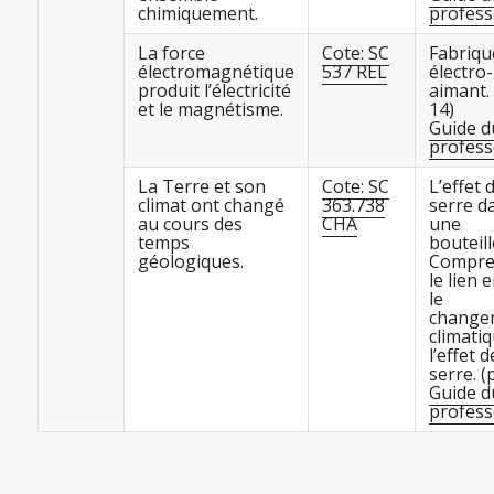
chimiquement.
profess
La force
Cote: SC
Fabriqu
électromagnétique
537 REL
électro-
produit l’électricité
aimant. 
et le magnétisme.
14)
Guide d
profess
La Terre et son
Cote: SC
L’effet 
climat ont changé
363.738
serre d
au cours des
CHA
une
temps
bouteill
géologiques.
Compre
le lien 
le
change
climatiq
l’effet d
serre. (
Guide d
profess