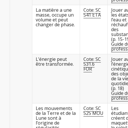
La matière a une
Cote: SC
Jouer a
masse, occupe un
541 ETA
les état
volume et peut
l’eau et
changer de phase.
réchauf
des
substa
(p. 15-1
Guide d
profess
L’énergie peut
Cote: SC
Jouer a
être transformée.
531.6
l’énergi
FOR
cinétiq
des obj
de la vi
quotidi
(p. 18)
Guide d
profess
Les mouvements
Cote: SC
Les
de la Terre et de la
525 MOU
étudian
Lune sont à
créent 
l’origine de
maquett
régularités
le soleil,