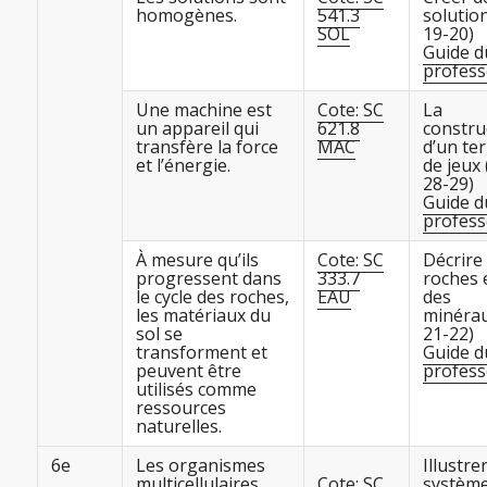
homogènes.
541.3
solution
SOL
19-20)
Guide d
profess
Une machine est
Cote: SC
La
un appareil qui
621.8
constru
transfère la force
MAC
d’un ter
et l’énergie.
de jeux 
28-29)
Guide d
profess
À mesure qu’ils
Cote: SC
Décrire
progressent dans
333.7
roches 
le cycle des roches,
EAU
des
les matériaux du
minérau
sol se
21-22)
transforment et
Guide d
peuvent être
profess
utilisés comme
ressources
naturelles.
6e
Les organismes
Illustre
multicellulaires
Cote: SC
systèm