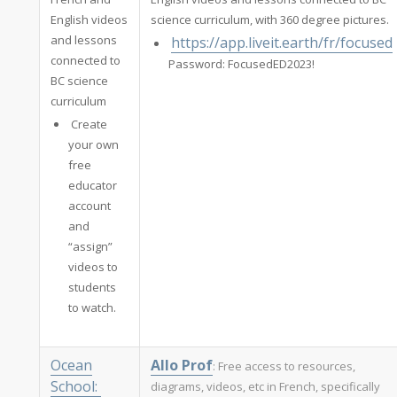
English videos
science curriculum, with 360 degree pictures.
and lessons
https://app.liveit.earth/fr/focused
connected to
Password: FocusedED2023!
BC science
curriculum
Create
your own
free
educator
account
and
“assign”
videos to
students
to watch.
Ocean
Allo Prof
: Free access to resources,
School:
diagrams, videos, etc in French, specifically