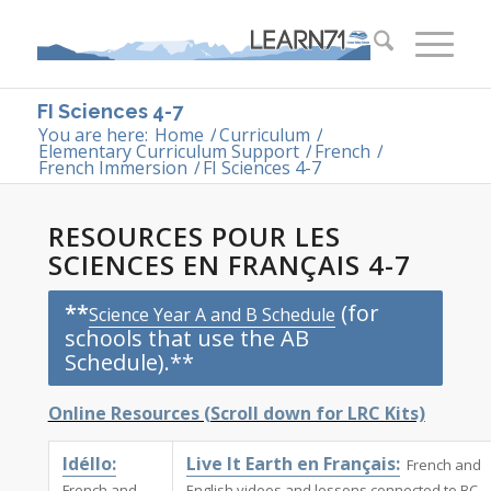
FI Sciences 4-7
You are here:
Home
/
Curriculum
/
Elementary Curriculum Support
/
French
/
French Immersion
/
FI Sciences 4-7
RESOURCES POUR LES
SCIENCES EN FRANÇAIS 4-7
**
(for
Science Year A and B Schedule
schools that use the AB
Schedule).**
Online Resources (Scroll down for LRC Kits)
Idéllo:
Live It Earth en Français:
French and
French and
English videos and lessons connected to BC