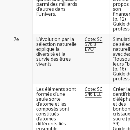
parmi des milliards
propos
d’autres dans
son
l’Univers.
finance
(p. 12)
Guide d
profess
7e
L’évolution par la
Cote: SC
Simulat
sélection naturelle
576.8
de sélec
explique la
EVO
naturel
diversité et la
avec de
survie des êtres
“fousou
vivants.
leurs “b
(p. 16)
Guide d
profess
Les éléments sont
Cote: SC
Créer la
formés d’une
546 ELE
dentifri
seule sorte
d’éléph
d’atome et les
et des
composés sont
bonbon
constitués
cristaux
d’atomes
sucre (p
différents liés
39)
ensemble
Guide d