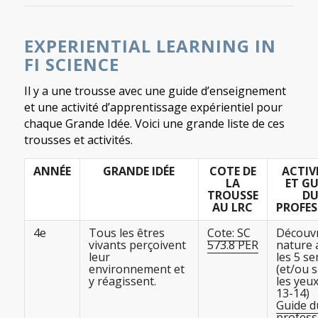
EXPERIENTIAL LEARNING IN
FI SCIENCE
Il y a une trousse avec une guide d’enseignement
et une activité d’apprentissage expérientiel pour
chaque Grande Idée. Voici une grande liste de ces
trousses et activités.
ANNÉE
GRANDE IDÉE
COTE DE
ACTIV
LA
ET GU
TROUSSE
D
AU LRC
PROFES
4e
Tous les êtres
Cote: SC
Découvr
vivants perçoivent
573.8 PER
nature 
leur
les 5 se
environnement et
(et/ou 
y réagissent.
les yeux!
13-14)
Guide d
profess