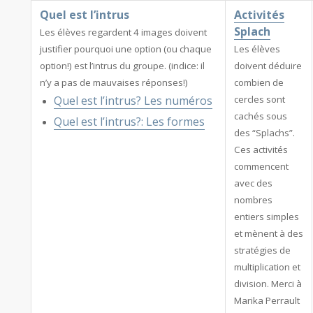
Quel est l’intrus
Activités
Splach
Les élèves regardent 4 images doivent
justifier pourquoi une option (ou chaque
Les élèves
option!) est l’intrus du groupe. (indice: il
doivent déduire
n’y a pas de mauvaises réponses!)
combien de
Quel est l’intrus? Les numéros
cercles sont
cachés sous
Quel est l’intrus?: Les formes
des “Splachs”.
Ces activités
commencent
avec des
nombres
entiers simples
et mènent à des
stratégies de
multiplication et
division. Merci à
Marika Perrault