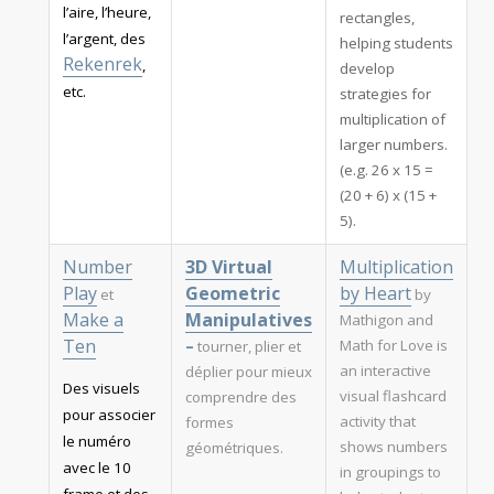
l’aire, l’heure,
rectangles,
l’argent, des
helping students
Rekenrek
,
develop
etc.
strategies for
multiplication of
larger numbers.
(e.g. 26 x 15 =
(20 + 6) x (15 +
5).
Number
3D Virtual
Multiplication
Play
Geometric
by Heart
et
by
Make a
Manipulatives
Mathigon and
Ten
Math for Love is
–
tourner, plier et
an interactive
déplier pour mieux
Des visuels
visual flashcard
comprendre des
pour associer
activity that
formes
le numéro
shows numbers
géométriques.
avec le 10
in groupings to