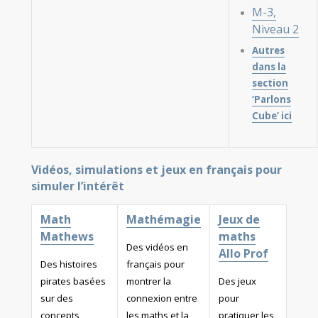
M-3,
Niveau 2
Autres
dans la
section
‘Parlons
Cube’ ici
Vidéos, simulations et jeux en français pour
simuler l’intérêt
Math
Mathémagie
Jeux de
Mathews
maths
Des vidéos en
Allo Prof
Des histoires
français pour
pirates basées
montrer la
Des jeux
sur des
connexion entre
pour
concepts
les maths et la
pratiquer les