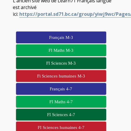
L’ancien site web de Learn71 Français langue
est archivé
ici:
https://portal.sd71.bc.ca/group/yiwj9wc/Pages
Français M-3
FI Maths M-3
FI Sciences M-3
Fi Sciences humaines M-3
Français 4-7
FI Maths 4-7
FI Sciences 4-7
FI Sciences humaines 4-7